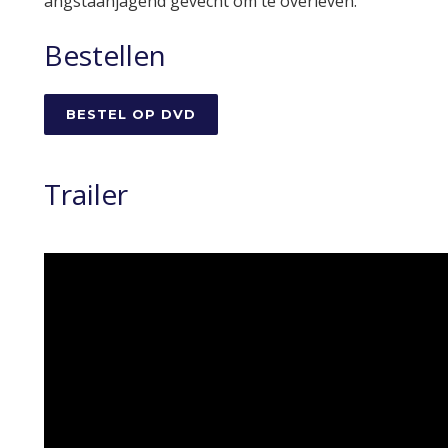
angstaanjagend gevecht om te overleven.
Bestellen
BESTEL OP DVD
Trailer