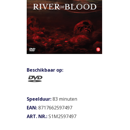
Beschikbaar op:
Speelduur:
83 minuten
EAN:
8717662597497
ART. NR.:
S1M2597497