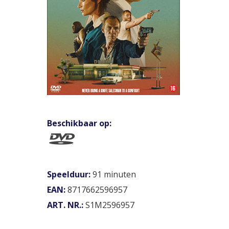
Beschikbaar op:
Speelduur:
91 minuten
EAN:
8717662596957
ART. NR.:
S1M2596957