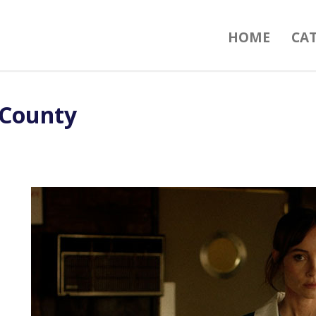
HOME
CA
 County