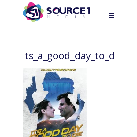
its_a_good_day_to_die_v