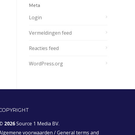
Meta
Login
Vermeldingen feed
Reacties feed
WordPress.org
COPYRIGHT
© 2026
Source 1 Media BV.
Algemene voorwaarden
/
General terms and