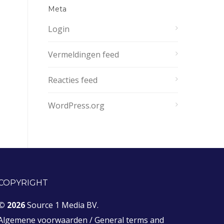
Meta
Login
Vermeldingen feed
Reacties feed
WordPress.org
COPYRIGHT
© 2026
Source 1 Media BV.
Algemene voorwaarden
/
General terms and