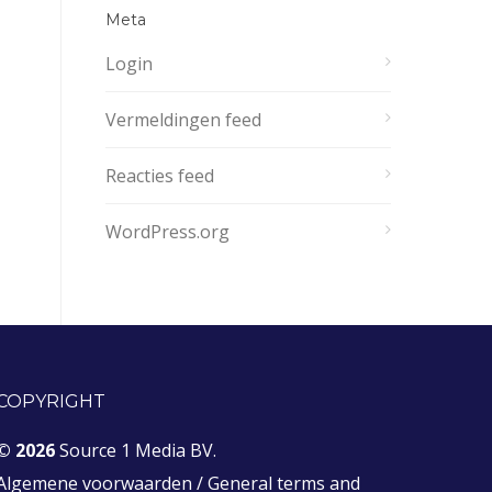
Meta
Login
Vermeldingen feed
Reacties feed
WordPress.org
COPYRIGHT
© 2026
Source 1 Media BV.
Algemene voorwaarden
/
General terms and