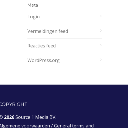
Meta
Login
Vermeldingen feed
Reacties feed
WordPress.org
COPYRIGHT
© 2026
Source 1 Media BV.
Algemene voorwaarden
/
General terms and